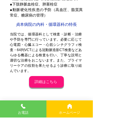
●下肢静脈血栓症、肺塞栓症
●動脈硬化性疾患の予防（高血圧、脂質異
常症、糖尿病の管理）
貞本病院の内科・循環器科の特長
当院では、循環器科として検査・診断・治療
や予防を専門に行っています。必要に応じて
心電図・心臓エコー・心筋シンチグラフィ検
査・64列VCTによる冠動脈造影CT検査などあ
らゆる機器による検査を行い、丁寧な説明と
適切な治療をおこないます。また、プライマ
リーケアの役割を果たせるよう診療に取り組
んでいます。
詳細はこちら
放射線科
ご挨拶
お電話
ホームページ
当院は開院当初より病気の画像診断には特
に力を入れており、空きがあれば当日でも