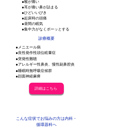
●喉が痛い
●耳が痛い鼻が詰まる
●ひどいいびき
●起床時の頭痛
●昼間の眠気
●集中力がなくボーッとする
診療概要
●メニエール病
●良性発作性頭位眩暈症
●突発性難聴
●アレルギー性鼻炎、慢性副鼻腔炎
●睡眠時無呼吸症候群
●顔面神経麻痺
詳細はこちら
内科・循環器科
こんな症状でお悩みの方は内科・
循環器科へ