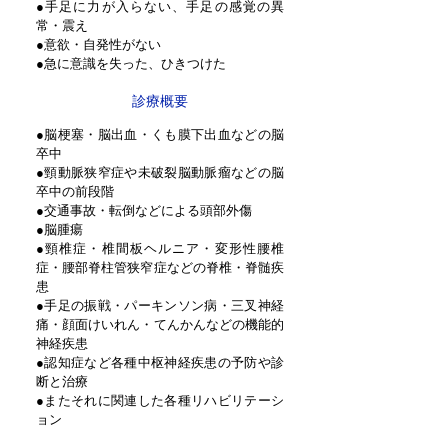
●手足に力が入らない、手足の感覚の異
常・震え
●意欲・自発性がない
●急に意識を失った、ひきつけた
診療概要
●脳梗塞・脳出血・くも膜下出血などの脳
卒中
●頸動脈狭窄症や未破裂脳動脈瘤などの脳
卒中の前段階
●交通事故・転倒などによる頭部外傷
●脳腫瘍
●頸椎症・椎間板ヘルニア・変形性腰椎
症・腰部脊柱管狭窄症などの脊椎・脊髄疾
患
●手足の振戦・パーキンソン病・三叉神経
痛・顔面けいれん・てんかんなどの機能的
神経疾患
●認知症など各種中枢神経疾患の予防や診
断と治療
●またそれに関連した各種リハビリテーシ
ョン