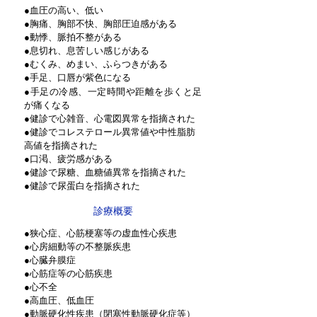
●血圧の高い、低い
●胸痛、胸部不快、胸部圧迫感がある
●動悸、脈拍不整がある
●息切れ、息苦しい感じがある
●むくみ、
めまい、ふらつき
がある
●手足、口唇が紫色になる
●手足の冷感、一定時間や距離を歩くと足
が痛くなる
●健診で心雑音、心電図異常を指摘された
●健診でコレステロール異常値や中性脂肪
高値を指摘された
●口渇、疲労感がある
●健診で尿糖、血糖値異常を指摘された
●健診で尿蛋白を指摘された
診療概要
●狭心症、心筋梗塞等の虚血性心疾患
●心房細動等の不整脈疾患
●心臓弁膜症
●心筋症等の心筋疾患
●心不全
●高血圧、低血圧
●動脈硬化性疾患（閉塞性動脈硬化症等）