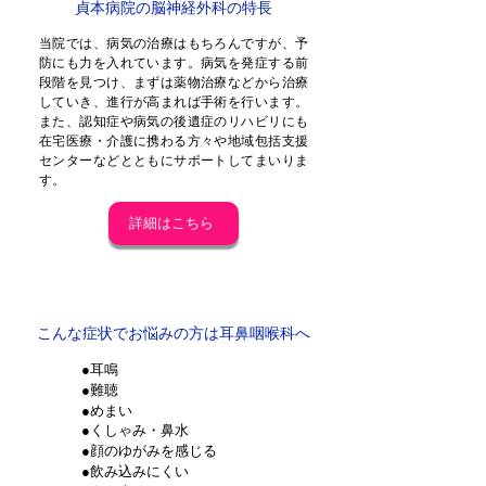
貞本病院の脳神経外科の特長
当院では、病気の治療はもちろんですが、予
防にも力を入れています。病気を発症する前
段階を見つけ、まずは薬物治療などから治療
していき、進行が高まれば手術を行います。
また、認知症や病気の後遺症のリハビリにも
在宅医療・介護に携わる方々や地域包括支援
センターなどとともにサポートしてまいりま
す。
詳細はこちら
耳鼻咽喉科
こんな症状でお悩みの方は耳鼻咽喉科へ
●耳鳴
●難聴
●めまい
●くしゃみ・鼻水
●顔のゆがみを感じる
●飲み込みにくい