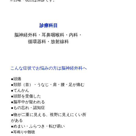
診療科目
脳神経外科・耳鼻咽喉科・内科・
循環器科・放射線科
脳神経外科
こんな症状でお悩みの方は脳神経外科へ
●頭痛
●頚部（首）・うなじ・肩・腰・足が痛む
●てんかん
●頭部を受傷した
●脳卒中が疑われる
●もの忘れ・認知症
●物が二重に見える、
視野に見えにくい所
がある
●めまい・ふらつき・転び易い
●耳鳴りや難聴